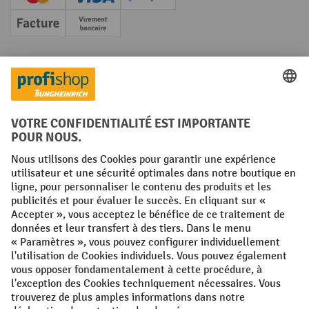
Creditcard (Master)
Creditcard (Visa)
PayPal
Facture
Paiement anticipé
Réseaux sociaux
Facebook
YouTube
LinkedIn
Instagram
Conditions générales
Mentions légales
Protection des Données
Politique de cookies
All prices excl. VAT plus
shipping costs
and possible delivery charges,
if not stated otherwise.
¹ La remise est valable jusqu'à épuisement des stocks. La remise ne
s'applique pas aux prix spéciaux. Il n'est pas possible de le combiner
avec d'autres réductions en pourcentage ou bons de réduction. | ² Une
réduction unique est offerte lors de la première inscription à la