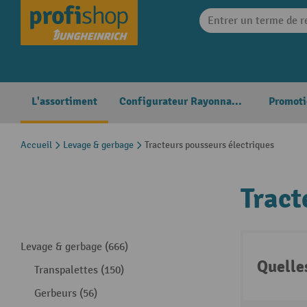
search
Skip to main navigation
L'assortiment
Configurateur Rayonnages
Promoti
Accueil
Levage & gerbage
Tracteurs pousseurs électriques
Tract
Levage & gerbage (666)
Quelle
Transpalettes (150)
Gerbeurs (56)