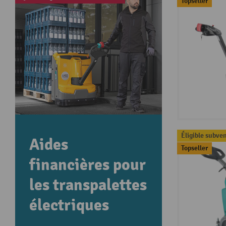
Topseller
Éligible subve
Aides
Topseller
financières pour
les transpalettes
électriques