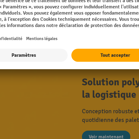
Utilisation sans entretien et longue 
Batterie de rechange pour de longues
et davantage de flexibilité
Solution poly
la logistique
Conception robuste et
quotidienne des palet
Voir maintenant