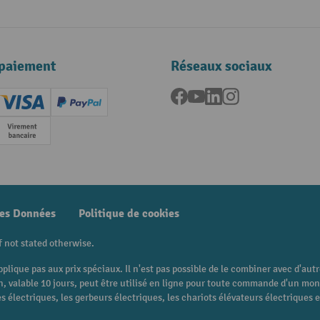
paiement
Réseaux sociaux
Facebook
YouTube
LinkedIn
Instagram
ard (Master)
Creditcard (Visa)
PayPal
e
Paiement anticipé
des Données
Politique de cookies
f not stated otherwise.
pplique pas aux prix spéciaux. Il n'est pas possible de le combiner avec d'au
 bon, valable 10 jours, peut être utilisé en ligne pour toute commande d'un m
 électriques, les gerbeurs électriques, les chariots élévateurs électriques et