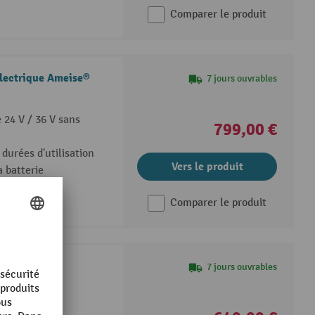
Comparer le produit
électrique Ameise®
7 jours ouvrables
 24 V / 36 V sans
799,00 €
 durées d'utilisation
Vers le produit
 batterie
Comparer le produit
lectrique
7 jours ouvrables
 puissante