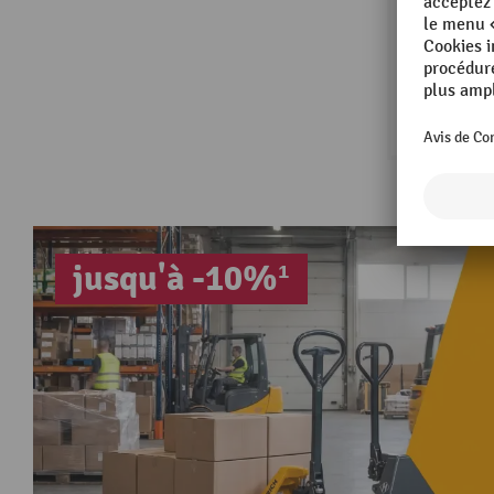
jusqu'à -10%¹