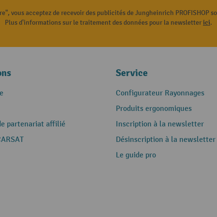
ire", vous acceptez de recevoir des publicités de Jungheinrich PROFISHOP s
Plus d'informations sur le traitement des données pour la newsletter
ici
.
ons
Service
e
Configurateur Rayonnages
Produits ergonomiques
 partenariat affilié
Inscription à la newsletter
CARSAT
Désinscription à la newsletter
Le guide pro