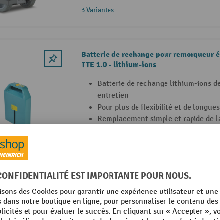
3 Variantes
Batterie de rechange pour remorqueur 
TTE 1.0 - lithium-ions
Batterie de rechange lithium-ions de
entretien
Pour plus de flexibilité et de longues
Remplacement simple et rapide de la
Batterie de rechange pour remorqueur é
Jungheinrich EZS 010 - lithium-ions
Batterie lithium-ion de 24 V / 36 Ah