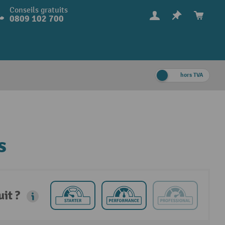
Conseils gratuits
0809 102 700
hors TVA
s
it ?