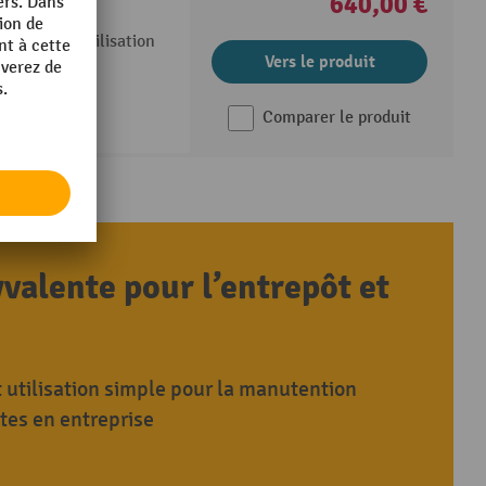
640,00 €
durée de vie
 durées d’utilisation
Vers le produit
Comparer le produit
valente pour l’entrepôt et
 utilisation simple pour la manutention
tes en entreprise