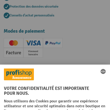
Protection des données sécurisée
Conseils d'achat personnalisés
Modes de paiement
Creditcard (Master)
Creditcard (Visa)
PayPal
Facture
Paiement anticipé
Réseaux sociaux
Facebook
YouTube
LinkedIn
Instagram
Conditions générales
Mentions légales