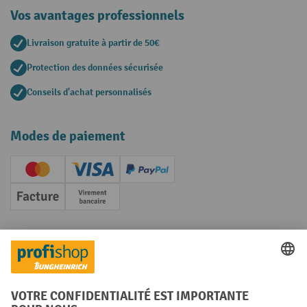
Vos avantages professionnels
Livraison gratuite à partir de 50€
Protection des données sécurisée
Conseils d'achat personnalisés
Modes de paiement
Creditcard (Master)
Creditcard (Visa)
PayPal
Facture
Paiement anticipé
Réseaux sociaux
Facebook
YouTube
LinkedIn
Instagram