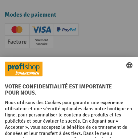
Modes de paiement
Creditcard (Master)
Creditcard (Visa)
PayPal
Facture
Paiement anticipé
Réseaux sociaux
Facebook
YouTube
LinkedIn
Instagram
Conditions générales
Mentions légales
Protection des Données
Politique de cookies
All prices excl. VAT plus
shipping costs
and possible delivery charges,