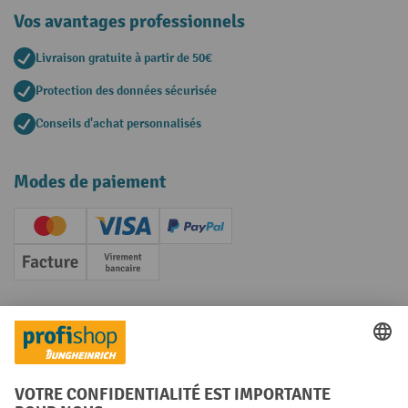
Vos avantages professionnels
Livraison gratuite à partir de 50€
Protection des données sécurisée
Conseils d'achat personnalisés
Modes de paiement
Creditcard (Master)
Creditcard (Visa)
PayPal
Facture
Paiement anticipé
Réseaux sociaux
Facebook
YouTube
LinkedIn
Instagram