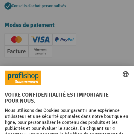
Conseils d'achat personnalisés
Modes de paiement
Creditcard (Master)
Creditcard (Visa)
PayPal
Facture
Paiement anticipé
Réseaux sociaux
Facebook
YouTube
LinkedIn
Instagram
Conditions générales
Mentions légales
Protection des Données
Politique de cookies