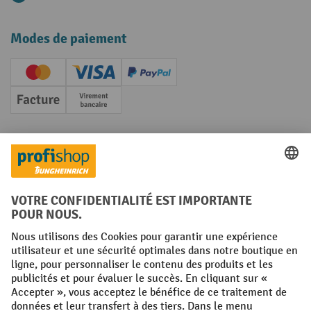
Modes de paiement
Creditcard (Master)
Creditcard (Visa)
PayPal
Facture
Paiement anticipé
Réseaux sociaux
Facebook
YouTube
LinkedIn
Instagram
Conditions générales
Mentions légales
Protection des Données
Politique de cookies
All prices excl. VAT plus
shipping costs
and possible delivery charges,