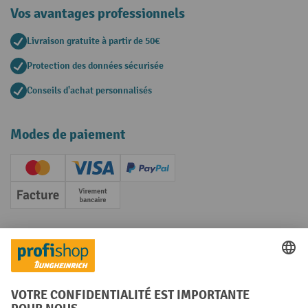
Vos avantages professionnels
Livraison gratuite à partir de 50€
Protection des données sécurisée
Conseils d'achat personnalisés
Modes de paiement
Creditcard (Master)
Creditcard (Visa)
PayPal
Facture
Paiement anticipé
Réseaux sociaux
Facebook
YouTube
LinkedIn
Instagram