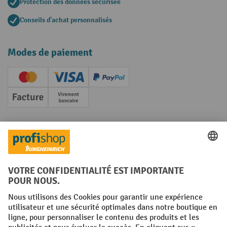
Protection des données sécurisée
Conseils d'achat personnalisés
Modes de paiement
Creditcard (Master)
Creditcard (Visa)
PayPal
Facture
Paiement anticipé
Réseaux sociaux
Facebook
YouTube
LinkedIn
Instagram
Conditions générales
Mentions légales