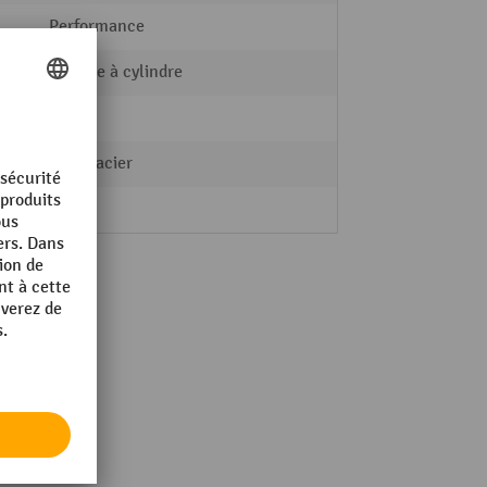
Performance
Serrure à cylindre
Socle
Tôle d'acier
15 kg