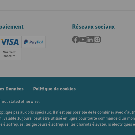
paiement
Réseaux sociaux
Facebook
YouTube
LinkedIn
Instagram
ard (Master)
Creditcard (Visa)
PayPal
e
Paiement anticipé
des Données
Politique de cookies
f not stated otherwise.
pplique pas aux prix spéciaux. Il n'est pas possible de le combiner avec d'au
 bon, valable 10 jours, peut être utilisé en ligne pour toute commande d'un m
 électriques, les gerbeurs électriques, les chariots élévateurs électriques et