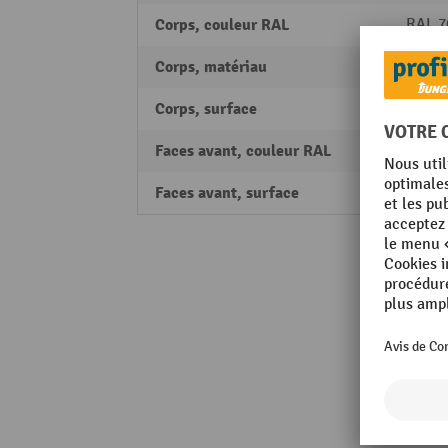
Corps, couleur RAL
RAL 70
Corps, matériau
Tôle d
Corps, surface
revêt
Faces avant, couleur RAL
RAL 3
Faces avant, surface
revêt