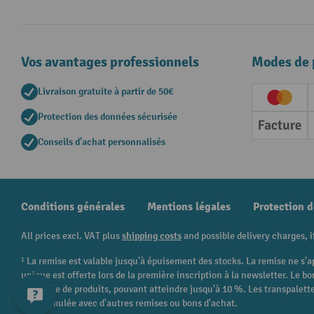
Vos avantages professionnels
Modes de 
Livraison gratuite à partir de 50€
Creditc
Protection des données sécurisée
Factur
Conseils d'achat personnalisés
Conditions générales
Mentions légales
Protection 
All prices excl. VAT plus
shipping costs
and possible delivery charges, i
¹ La remise est valable jusqu'à épuisement des stocks. La remise ne s'a
unique est offerte lors de la première inscription à la newsletter. Le
catégorie de produits, pouvant atteindre jusqu'à 10 %. Les transpalettes
être cumulée avec d'autres remises ou bons d'achat.