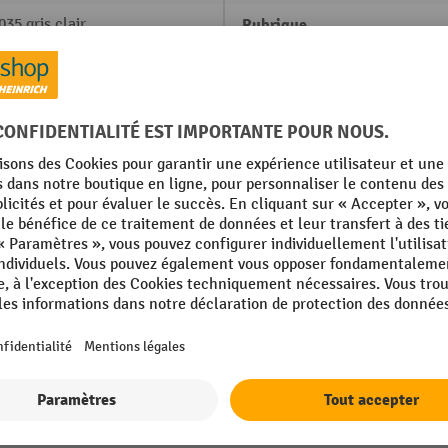
35 gris clair
Rubrique
'acier
Serrure, type
ement par poudrage
Sous-construction
003 rouge rubis
Sous-construction, matériau
ement par poudrage
Tiroirs, capacité de charge
Afficher tous les détails techniques