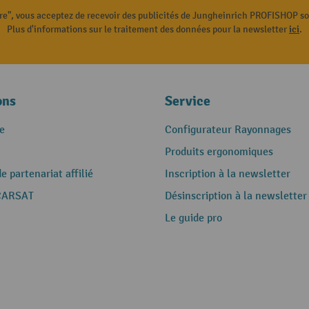
ire", vous acceptez de recevoir des publicités de Jungheinrich PROFISHOP s
Plus d'informations sur le traitement des données pour la newsletter
ici
.
ons
Service
e
Configurateur Rayonnages
Produits ergonomiques
 partenariat affilié
Inscription à la newsletter
CARSAT
Désinscription à la newsletter
Le guide pro