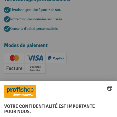
Livraison gratuite à partir de 50€
Protection des données sécurisée
Conseils d'achat personnalisés
Modes de paiement
Creditcard (Master)
Creditcard (Visa)
PayPal
Facture
Paiement anticipé
Réseaux sociaux
Facebook
YouTube
LinkedIn
Instagram