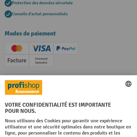
Protection des données sécurisée
Conseils d'achat personnalisés
Modes de paiement
Creditcard (Master)
Creditcard (Visa)
PayPal
Facture
Paiement anticipé
Réseaux sociaux
Facebook
YouTube
LinkedIn
Instagram
Conditions générales
Mentions légales