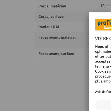
Corps, matériau
Tôle d
Corps, surface
poudr
Couleur RAL
RAL 50
Faces avant, matériau
Tôle d
Verre 
Faces avant, surface
poudr