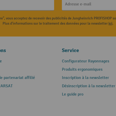
Adresse e-mail
ire", vous acceptez de recevoir des publicités de Jungheinrich PROFISHOP s
Plus d'informations sur le traitement des données pour la newsletter
ici
.
ons
Service
e
Configurateur Rayonnages
Produits ergonomiques
 partenariat affilié
Inscription à la newsletter
CARSAT
Désinscription à la newsletter
Le guide pro