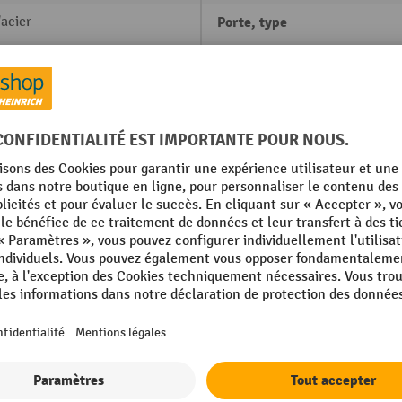
'acier
Porte, type
é
Profondeur
12 bleu clair
Renfort de porte
'acier
Rubrique
acrylique
Serrure, type
é
Afficher tous les détails techniques