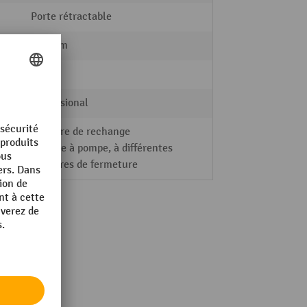
Porte rétractable
690 mm
non
Professional
Cylindre de rechange
Serrure à pompe, à différentes
manières de fermeture