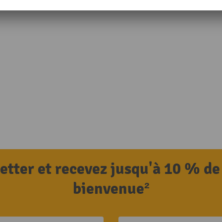
letter et recevez jusqu'à 10 % de
bienvenue²