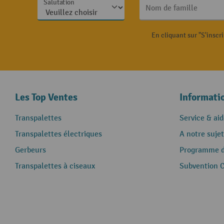
Salutation
Nom de famille
En cliquant sur "S'inscr
Les Top Ventes
Informati
Transpalettes
Service & aid
Transpalettes électriques
A notre sujet
Gerbeurs
Programme de
Transpalettes à ciseaux
Subvention 