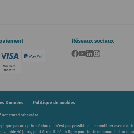
paiement
Réseaux sociaux
Facebook
YouTube
LinkedIn
Instagram
ard (Master)
Creditcard (Visa)
PayPal
e
Paiement anticipé
des Données
Politique de cookies
f not stated otherwise.
pplique pas aux prix spéciaux. Il n'est pas possible de le combiner avec d'au
 bon, valable 10 jours, peut être utilisé en ligne pour toute commande d'un m