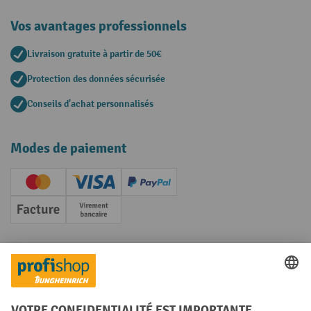
Vos avantages professionnels
Livraison gratuite à partir de 50€
Protection des données sécurisée
Conseils d'achat personnalisés
Modes de paiement
Creditcard (Master)
Creditcard (Visa)
PayPal
Facture
Paiement anticipé
Réseaux sociaux
Facebook
YouTube
LinkedIn
Instagram