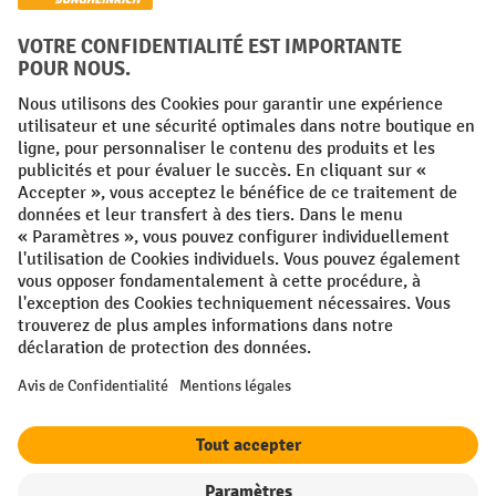
Facebook
YouTube
LinkedIn
Instagram
Conditions générales
Mentions légales
Protection des Données
Politique de cookies
All prices excl. VAT plus
shipping costs
and possible delivery charges,
if not stated otherwise.
¹ La remise est valable jusqu'à épuisement des stocks. La remise ne
s'applique pas aux prix spéciaux. Il n'est pas possible de le combiner
avec d'autres réductions en pourcentage ou bons de réduction. | ² Une
réduction unique est offerte lors de la première inscription à la
newsletter. Le bon, valable 10 jours, peut être utilisé en ligne pour
toute commande d'un montant net minimum de 250 €. Le pourcentage
de remise varie selon la catégorie de produits, pouvant atteindre
jusqu'à 10 %. Les transpalettes électriques, les gerbeurs électriques,
les chariots élévateurs électriques et l'outillage sont exclus de cette
offre. Cette réduction ne peut pas être cumulée avec d'autres remises