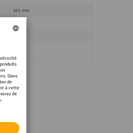
461 mm
ement
oui
2 Stk.
itif
1