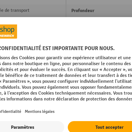
ée de transport
Profondeur
Protection contre le débord
ateur de bureau
Roues directrices, nombre
e
Roues directrices avec dispos
de blocage, nombre
r combiné
r à brosse amovible
 à joints
Afficher tous les détails techniques