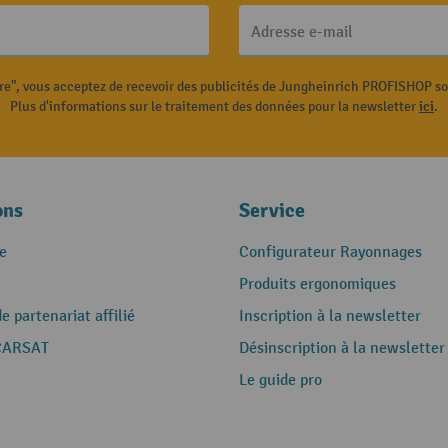
Adresse e-mail
ire", vous acceptez de recevoir des publicités de Jungheinrich PROFISHOP s
Plus d'informations sur le traitement des données pour la newsletter
ici
.
ons
Service
e
Configurateur Rayonnages
Produits ergonomiques
 partenariat affilié
Inscription à la newsletter
CARSAT
Désinscription à la newsletter
Le guide pro