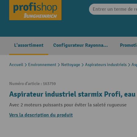
search
Skip to main navigation
L'assortiment
Configurateur Rayonnages
Promoti
Accueil
Environnement
Nettoyage
Aspirateurs industriels
As
Numéro d'article :
163759
Aspirateur industriel starmix Profi, eau
Avec 2 moteurs puissants pour éviter la saleté rugueuse
Vers la description du produit