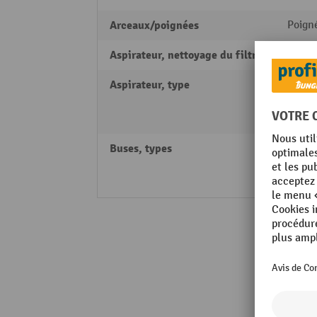
Arceaux/poignées
Poign
Aspirateur, nettoyage du filtre
sans
Aspirateur, type
Aspir
humid
sec
Buses, types
Suceu
Suceu
Suceur