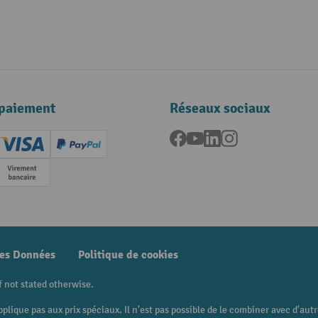
paiement
Réseaux sociaux
Facebook
YouTube
LinkedIn
Instagram
ard (Master)
Creditcard (Visa)
PayPal
e
Paiement anticipé
des Données
Politique de cookies
f not stated otherwise.
pplique pas aux prix spéciaux. Il n'est pas possible de le combiner avec d'au