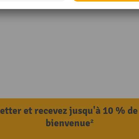
letter et recevez jusqu'à 10 % de
bienvenue²