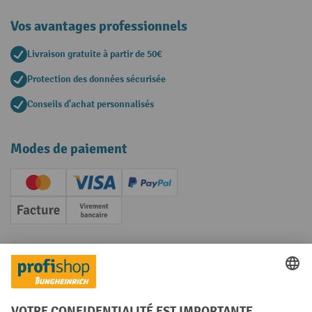
Vos avantages professionnels
Livraison gratuite à partir de 50€
Protection des données sécurisée
Conseils d'achat personnalisés
Modes de paiement
Creditcard (Master)
Creditcard (Visa)
PayPal
Facture
Paiement anticipé
Réseaux sociaux
Facebook
YouTube
LinkedIn
Instagram