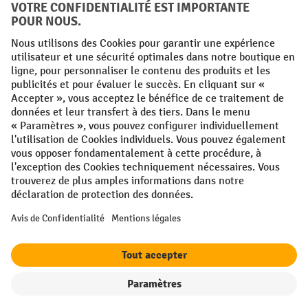
Conditions générales
Mentions légales
Protection des Données
Politique de cookies
All prices excl. VAT plus
shipping costs
and possible delivery charges,
if not stated otherwise.
¹ La remise est valable jusqu'à épuisement des stocks. La remise ne
s'applique pas aux prix spéciaux. Il n'est pas possible de le combiner
avec d'autres réductions en pourcentage ou bons de réduction. | ² Une
réduction unique est offerte lors de la première inscription à la
newsletter. Le bon, valable 10 jours, peut être utilisé en ligne pour
toute commande d'un montant net minimum de 250 €. Le pourcentage
de remise varie selon la catégorie de produits, pouvant atteindre
jusqu'à 10 %. Les transpalettes électriques, les gerbeurs électriques,
les chariots élévateurs électriques et l'outillage sont exclus de cette
offre. Cette réduction ne peut pas être cumulée avec d'autres remises
ou bons d'achat.