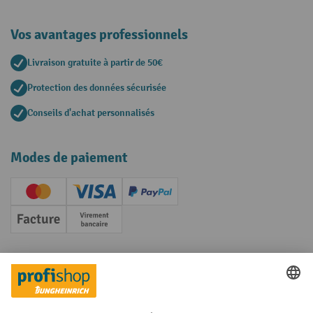
Vos avantages professionnels
Livraison gratuite à partir de 50€
Protection des données sécurisée
Conseils d'achat personnalisés
Modes de paiement
Creditcard (Master)
Creditcard (Visa)
PayPal
Facture
Paiement anticipé
Réseaux sociaux
Facebook
YouTube
LinkedIn
Instagram