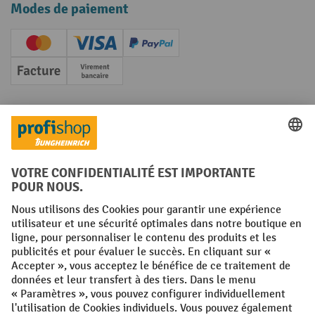
Modes de paiement
Creditcard (Master)
Creditcard (Visa)
PayPal
Facture
Paiement anticipé
Réseaux sociaux
Facebook
YouTube
LinkedIn
Instagram
Conditions générales
Mentions légales
Protection des Données
Politique de cookies
All prices excl. VAT plus
shipping costs
and possible delivery charges,
if not stated otherwise.