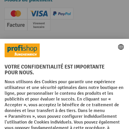
Creditcard (Master)
Creditcard (Visa)
PayPal
Facture
Paiement anticipé
Réseaux sociaux
Facebook
YouTube
LinkedIn
Instagram
Conditions générales
Mentions légales
Protection des Données
Politique de cookies
All prices excl. VAT plus
shipping costs
and possible delivery charges,
if not stated otherwise.
¹ La remise est valable jusqu'à épuisement des stocks. La remise ne