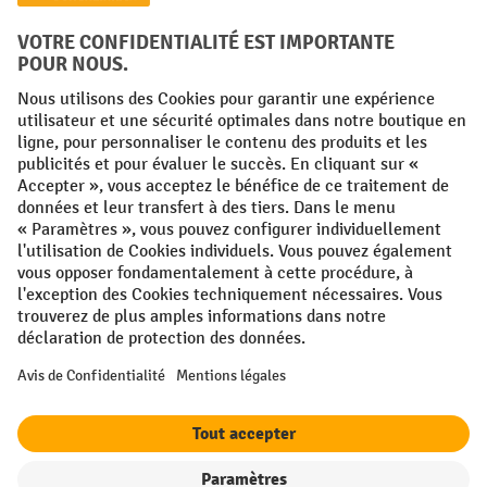
Facebook
YouTube
LinkedIn
Instagram
Conditions générales
Mentions légales
Protection des Données
Politique de cookies
All prices excl. VAT plus
shipping costs
and possible delivery charges,
if not stated otherwise.
¹ La remise est valable jusqu'à épuisement des stocks. La remise ne
s'applique pas aux prix spéciaux. Il n'est pas possible de le combiner
avec d'autres réductions en pourcentage ou bons de réduction. | ² Une
réduction unique est offerte lors de la première inscription à la
newsletter. Le bon, valable 10 jours, peut être utilisé en ligne pour
toute commande d'un montant net minimum de 250 €. Le pourcentage
de remise varie selon la catégorie de produits, pouvant atteindre
jusqu'à 10 %. Les transpalettes électriques, les gerbeurs électriques,
les chariots élévateurs électriques et l'outillage sont exclus de cette
offre. Cette réduction ne peut pas être cumulée avec d'autres remises
ou bons d'achat.