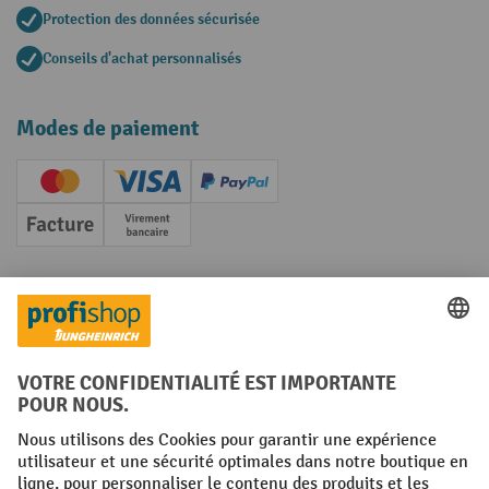
Protection des données sécurisée
Conseils d'achat personnalisés
Modes de paiement
Creditcard (Master)
Creditcard (Visa)
PayPal
Facture
Paiement anticipé
Réseaux sociaux
Facebook
YouTube
LinkedIn
Instagram
Conditions générales
Mentions légales