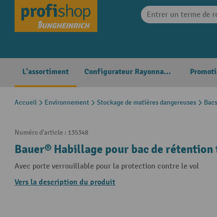
search
Skip to main navigation
L'assortiment
Configurateur Rayonnages
Promoti
Accueil
Environnement
Stockage de matières dangereuses
Bacs
Numéro d'article :
135348
Bauer® Habillage pour bac de rétention
Avec porte verrouillable pour la protection contre le vol
Vers la description du produit