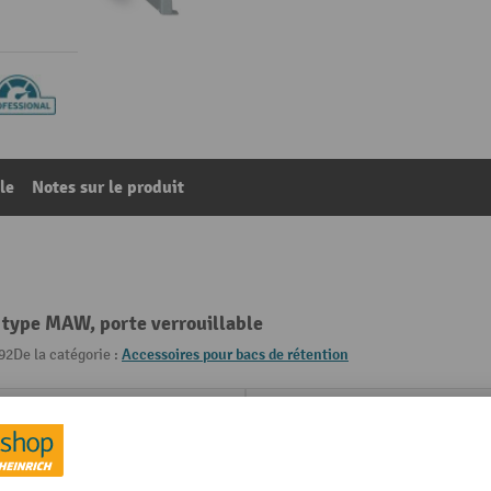
le
Notes sur le produit
 type MAW, porte verrouillable
92
De la catégorie :
Accessoires pour bacs de rétention
 mm
Profondeur
mm
Propriétés techniques