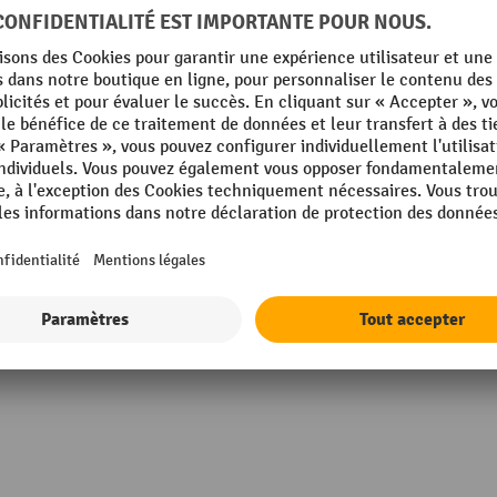
®
Rubrique
'acier