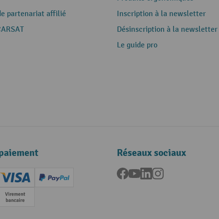
 partenariat affilié
Inscription à la newsletter
CARSAT
Désinscription à la newsletter
Le guide pro
paiement
Réseaux sociaux
Facebook
YouTube
LinkedIn
Instagram
ard (Master)
Creditcard (Visa)
PayPal
e
Paiement anticipé