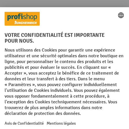
Réseaux sociaux
Facebook
YouTube
LinkedIn
Instagram
Conditions générales
Mentions légales
Protection des Données
Politique de cookies
All prices excl. VAT plus
shipping costs
and possible delivery charges,
if not stated otherwise.
¹ La remise est valable jusqu'à épuisement des stocks. La remise ne
s'applique pas aux prix spéciaux. Il n'est pas possible de le combiner
avec d'autres réductions en pourcentage ou bons de réduction. | ² Une
réduction unique est offerte lors de la première inscription à la
newsletter. Le bon, valable 10 jours, peut être utilisé en ligne pour
toute commande d'un montant net minimum de 250 €. Le pourcentage