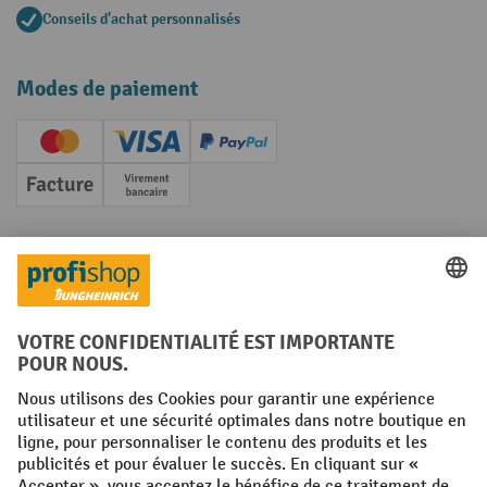
Conseils d'achat personnalisés
Modes de paiement
Creditcard (Master)
Creditcard (Visa)
PayPal
Facture
Paiement anticipé
Réseaux sociaux
Facebook
YouTube
LinkedIn
Instagram
Conditions générales
Mentions légales
Protection des Données
Politique de cookies