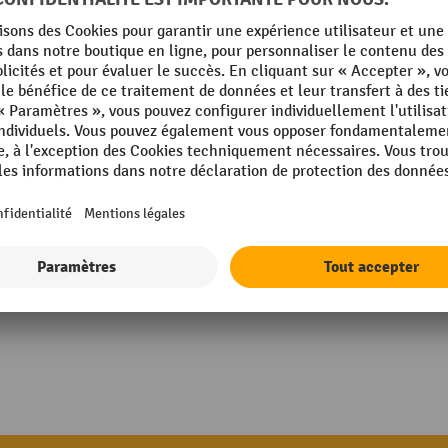
O
Rubrique