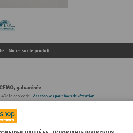
le
Notes sur le produit
 CEMO, galvanisée
04
De la catégorie :
Accessoires pour bacs de rétention
t
Matériau
mm
Poids propre