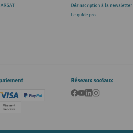
CARSAT
Désinscription à la newsletter
Le guide pro
paiement
Réseaux sociaux
Facebook
YouTube
LinkedIn
Instagram
ard (Master)
Creditcard (Visa)
PayPal
e
Paiement anticipé