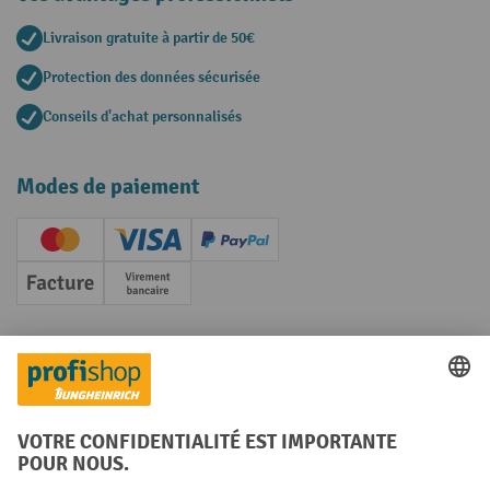
Livraison gratuite à partir de 50€
Protection des données sécurisée
Conseils d'achat personnalisés
Modes de paiement
Creditcard (Master)
Creditcard (Visa)
PayPal
Facture
Paiement anticipé
Réseaux sociaux
Facebook
YouTube
LinkedIn
Instagram