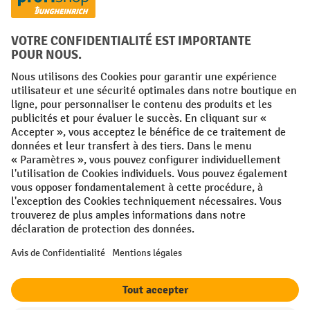
Facebook
YouTube
LinkedIn
Instagram
Conditions générales
Mentions légales
Protection des Données
Politique de cookies
All prices excl. VAT plus
shipping costs
and possible delivery charges,
if not stated otherwise.
¹ La remise est valable jusqu'à épuisement des stocks. La remise ne
s'applique pas aux prix spéciaux. Il n'est pas possible de le combiner
avec d'autres réductions en pourcentage ou bons de réduction. | ² Une
réduction unique est offerte lors de la première inscription à la
newsletter. Le bon, valable 10 jours, peut être utilisé en ligne pour
toute commande d'un montant net minimum de 250 €. Le pourcentage
de remise varie selon la catégorie de produits, pouvant atteindre
jusqu'à 10 %. Les transpalettes électriques, les gerbeurs électriques,
les chariots élévateurs électriques et l'outillage sont exclus de cette
offre. Cette réduction ne peut pas être cumulée avec d'autres remises