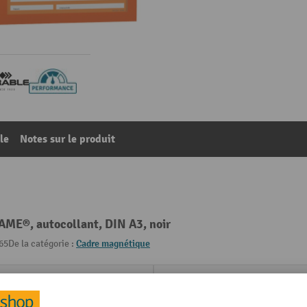
le
Notes sur le produit
E®, autocollant, DIN A3, noir
65
De la catégorie :
Cadre magnétique
Matériau