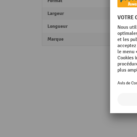
Format
DIN A
Largeur
445 
Longueur
325 
Marque
DURA