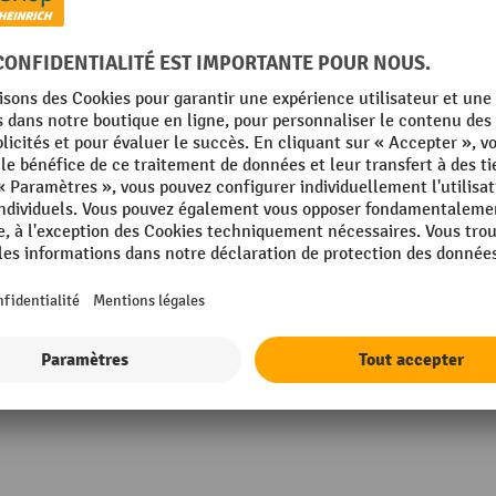
3
Poids propre
mm
Rubrique
mm
Type de fixation
BLE
UE