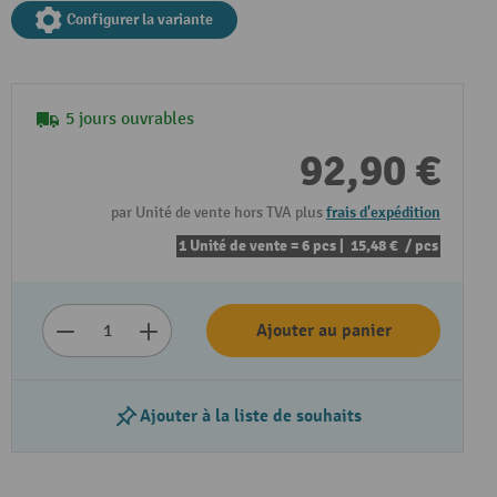
Configurer la variante
5 jours ouvrables
92,90 €
par Unité de vente hors TVA plus
frais d'expédition
1 Unité de vente = 6 pcs |
15,48 €
/ pcs
Lire la vidéo
Ajouter au panier
Ajouter à la liste de souhaits