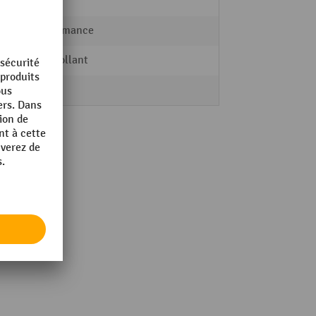
0,8 kg
Performance
autocollant
6 Stk