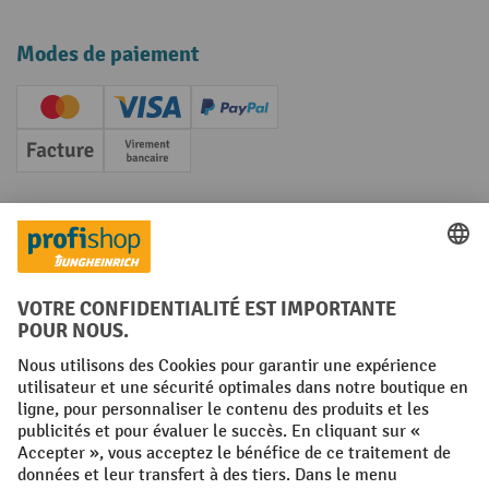
Modes de paiement
Creditcard (Master)
Creditcard (Visa)
PayPal
Facture
Paiement anticipé
Réseaux sociaux
Facebook
YouTube
LinkedIn
Instagram
Conditions générales
Mentions légales
Protection des Données
Politique de cookies
All prices excl. VAT plus
shipping costs
and possible delivery charges,