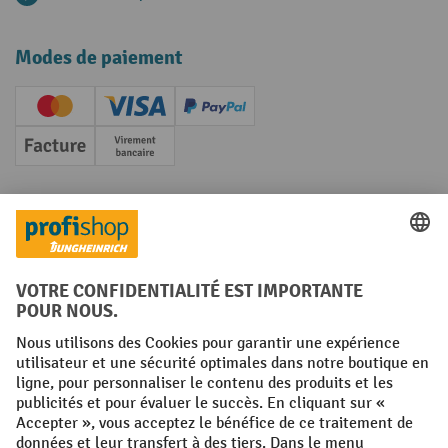
Modes de paiement
Creditcard (Master)
Creditcard (Visa)
PayPal
Facture
Paiement anticipé
Réseaux sociaux
Facebook
YouTube
LinkedIn
Instagram
Conditions générales
Mentions légales
Protection des Données
Politique de cookies
All prices excl. VAT plus
shipping costs
and possible delivery charges,