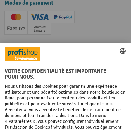
Modes de paiement
Creditcard (Master)
Creditcard (Visa)
PayPal
Facture
Paiement anticipé
Réseaux sociaux
Facebook
YouTube
LinkedIn
Instagram
Conditions générales
Mentions légales
Protection des Données
Politique de cookies
All prices excl. VAT plus
shipping costs
and possible delivery charges,
if not stated otherwise.