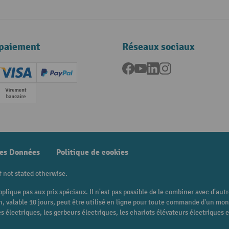
paiement
Réseaux sociaux
Facebook
YouTube
LinkedIn
Instagram
ard (Master)
Creditcard (Visa)
PayPal
e
Paiement anticipé
des Données
Politique de cookies
f not stated otherwise.
pplique pas aux prix spéciaux. Il n'est pas possible de le combiner avec d'au
 bon, valable 10 jours, peut être utilisé en ligne pour toute commande d'un m
 électriques, les gerbeurs électriques, les chariots élévateurs électriques et