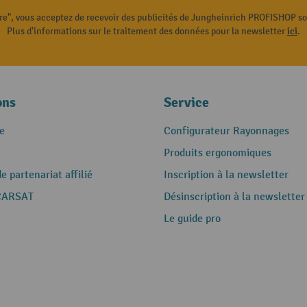
ire", vous acceptez de recevoir des publicités de Jungheinrich PROFISHOP s
Plus d'informations sur le traitement des données pour la newsletter
ici
.
ons
Service
e
Configurateur Rayonnages
Produits ergonomiques
 partenariat affilié
Inscription à la newsletter
CARSAT
Désinscription à la newsletter
Le guide pro