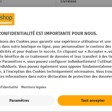
u
Livraison
'acier
Marque
ement par poudrage
Pare-fil
profilé
Poids propre
'acier
Profondeur
ement par poudrage
Afficher tous les détails techniques