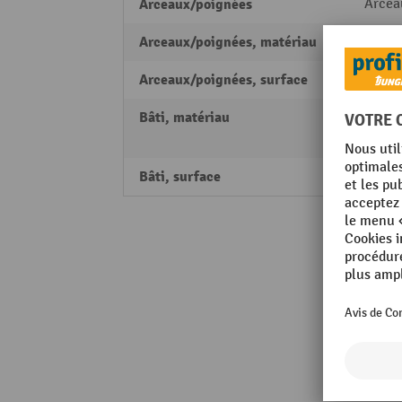
Arceaux/poignées
Arcea
Arceaux/poignées, matériau
Tube d
Arceaux/poignées, surface
revêt
Bâti, matériau
Acier 
Tube d
Bâti, surface
revêt