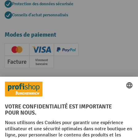
Protection des données sécurisée
Conseils d'achat personnalisés
Modes de paiement
Creditcard (Master)
Creditcard (Visa)
PayPal
Facture
Paiement anticipé
Réseaux sociaux
Facebook
YouTube
LinkedIn
Instagram
Conditions générales
Mentions légales