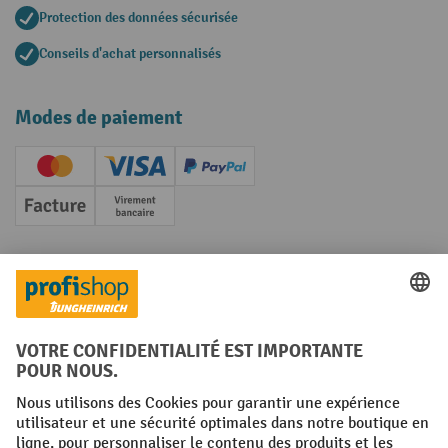
Protection des données sécurisée
Conseils d'achat personnalisés
Modes de paiement
Creditcard (Master)
Creditcard (Visa)
PayPal
Facture
Paiement anticipé
Réseaux sociaux
Facebook
YouTube
LinkedIn
Instagram
Conditions générales
Mentions légales