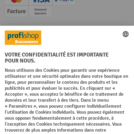
Creditcard (Master)
Creditcard (Visa)
PayPal
Facture
Paiement anticipé
Réseaux sociaux
Facebook
YouTube
LinkedIn
Instagram
Conditions générales
Mentions légales
Protection des Données
Politique de cookies
All prices excl. VAT plus
shipping costs
and possible delivery charges,
if not stated otherwise.
¹ La remise est valable jusqu'à épuisement des stocks. La remise ne
s'applique pas aux prix spéciaux. Il n'est pas possible de le combiner
avec d'autres réductions en pourcentage ou bons de réduction. | ² Une