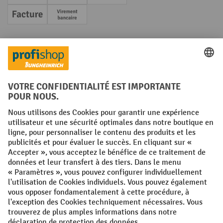
Facture
Paiement anticipé
Réseaux sociaux
Facebook
YouTube
LinkedIn
Instagram
Conditions générales
Mentions légales
Protection des Données
Politique de cookies
All prices excl. VAT plus
shipping costs
and possible delivery charges,
if not stated otherwise.
¹ La remise est valable jusqu'à épuisement des stocks. La remise ne
s'applique pas aux prix spéciaux. Il n'est pas possible de le combiner
avec d'autres réductions en pourcentage ou bons de réduction. | ² Une
réduction unique est offerte lors de la première inscription à la