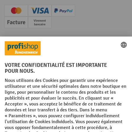
Creditcard (Master)
Creditcard (Visa)
PayPal
Facture
Paiement anticipé
Réseaux sociaux
Facebook
YouTube
LinkedIn
Instagram
Conditions générales
Mentions légales
Protection des Données
Politique de cookies
All prices excl. VAT plus
shipping costs
and possible delivery charges,
if not stated otherwise.
¹ La remise est valable jusqu'à épuisement des stocks. La remise ne