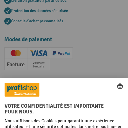
Livraison gratuite à partir de 50€
Protection des données sécurisée
Conseils d'achat personnalisés
Modes de paiement
Creditcard (Master)
Creditcard (Visa)
PayPal
Facture
Paiement anticipé
Réseaux sociaux
Facebook
YouTube
LinkedIn
Instagram
Conditions générales
Mentions légales