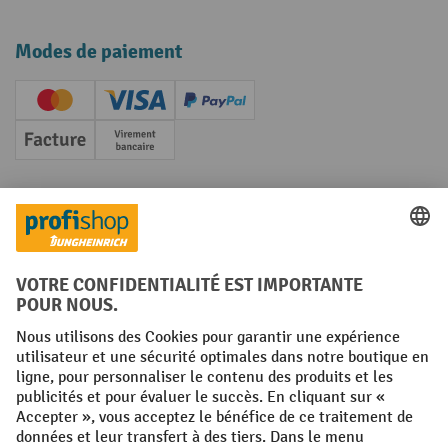
Modes de paiement
Creditcard (Master)
Creditcard (Visa)
PayPal
Facture
Paiement anticipé
Réseaux sociaux
Facebook
YouTube
LinkedIn
Instagram
Conditions générales
Mentions légales
Protection des Données
Politique de cookies
All prices excl. VAT plus
shipping costs
and possible delivery charges,