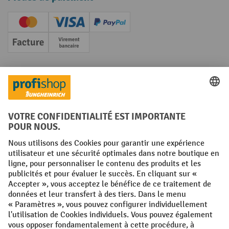
Creditcard (Master)
Creditcard (Visa)
PayPal
Facture
Paiement anticipé
Réseaux sociaux
Facebook
YouTube
LinkedIn
Instagram
Conditions générales
Mentions légales
Protection des Données
Politique de cookies
All prices excl. VAT plus
shipping costs
and possible delivery charges,
if not stated otherwise.
¹ La remise est valable jusqu'à épuisement des stocks. La remise ne