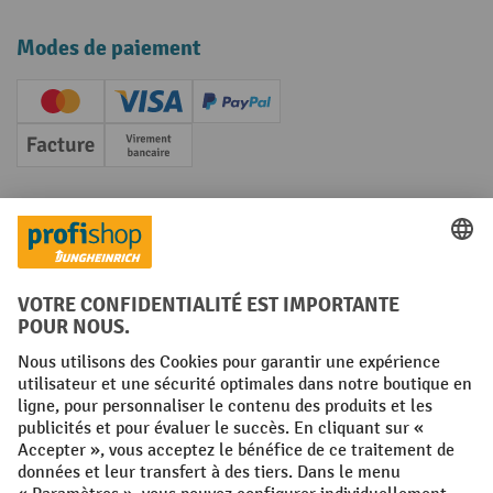
Modes de paiement
Creditcard (Master)
Creditcard (Visa)
PayPal
Facture
Paiement anticipé
Réseaux sociaux
Facebook
YouTube
LinkedIn
Instagram
Conditions générales
Mentions légales
Protection des Données
Politique de cookies
All prices excl. VAT plus
shipping costs
and possible delivery charges,