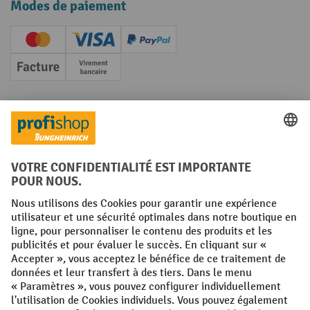
Modes de paiement
Creditcard (Master)
Creditcard (Visa)
PayPal
Facture
Paiement anticipé
Réseaux sociaux
Facebook
YouTube
LinkedIn
Instagram
Conditions générales
Mentions légales
Protection des Données
Politique de cookies
All prices excl. VAT plus
shipping costs
and possible delivery charges,
if not stated otherwise.