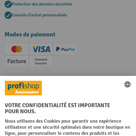
Protection des données sécurisée
Conseils d'achat personnalisés
Modes de paiement
Creditcard (Master)
Creditcard (Visa)
PayPal
Facture
Paiement anticipé
Réseaux sociaux
Facebook
YouTube
LinkedIn
Instagram
Conditions générales
Mentions légales