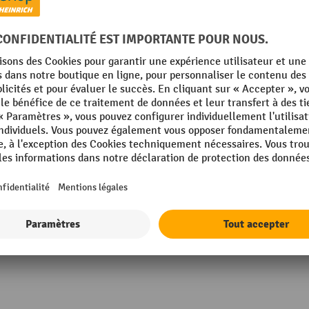
rcle amovible
Profondeur
mm
Rubrique
 Paletten
Résistant à la température
ropylène (PP)