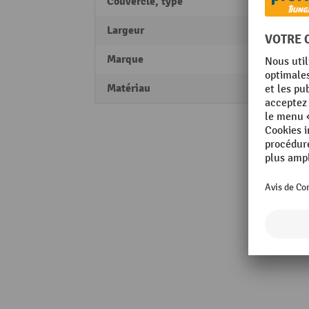
Couvercle, type
Couve
Largeur
300 
Marque
ALPHA
Matériau
Polyp