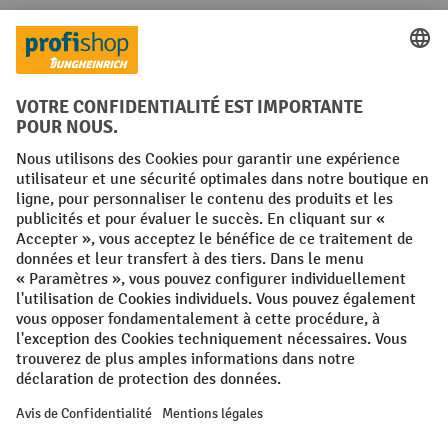
Réseaux sociaux
Facebook
YouTube
LinkedIn
Instagram
Conditions générales
Mentions légales
Protection des Données
Politique de cookies
All prices excl. VAT plus
shipping costs
and possible delivery charges,
if not stated otherwise.
¹ La remise est valable jusqu'à épuisement des stocks. La remise ne
s'applique pas aux prix spéciaux. Il n'est pas possible de le combiner
avec d'autres réductions en pourcentage ou bons de réduction. | ² Une
réduction unique est offerte lors de la première inscription à la
newsletter. Le bon, valable 10 jours, peut être utilisé en ligne pour
toute commande d'un montant net minimum de 250 €. Le pourcentage
de remise varie selon la catégorie de produits, pouvant atteindre