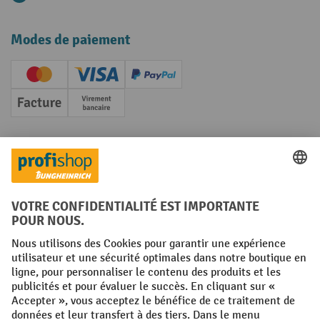
Modes de paiement
Creditcard (Master)
Creditcard (Visa)
PayPal
Facture
Paiement anticipé
Réseaux sociaux
Facebook
YouTube
LinkedIn
Instagram
Conditions générales
Mentions légales
Protection des Données
Politique de cookies
All prices excl. VAT plus
shipping costs
and possible delivery charges,