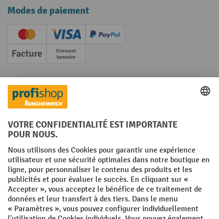
Modes de paiement
Creditcard (Master)
Creditcard (Visa)
PayPal
Facture
Paiement anticipé
Réseaux sociaux
Facebook
YouTube
LinkedIn
Instagram
Conditions générales
Mentions légales
Protection des Données
Politique de cookies
All prices excl. VAT plus
shipping costs
and possible delivery charges,
if not stated otherwise.