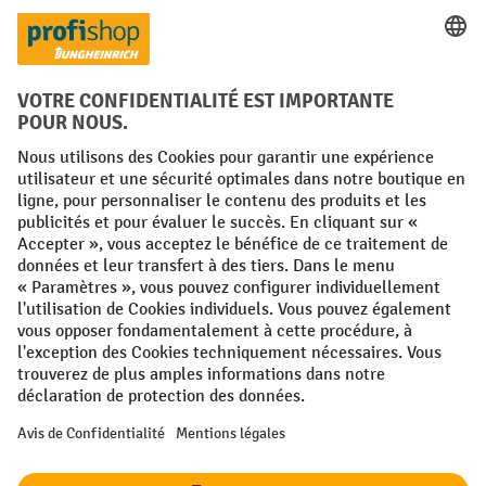
Réseaux sociaux
Facebook
YouTube
LinkedIn
Instagram
Conditions générales
Mentions légales
Protection des Données
Politique de cookies
All prices excl. VAT plus
shipping costs
and possible delivery charges,
if not stated otherwise.
¹ La remise est valable jusqu'à épuisement des stocks. La remise ne
s'applique pas aux prix spéciaux. Il n'est pas possible de le combiner
avec d'autres réductions en pourcentage ou bons de réduction. | ² Une
réduction unique est offerte lors de la première inscription à la
newsletter. Le bon, valable 10 jours, peut être utilisé en ligne pour
toute commande d'un montant net minimum de 250 €. Le pourcentage
de remise varie selon la catégorie de produits, pouvant atteindre
jusqu'à 10 %. Les transpalettes électriques, les gerbeurs électriques,